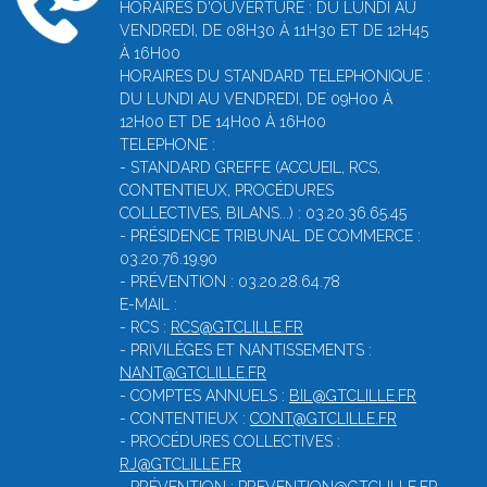
HORAIRES D'OUVERTURE : DU LUNDI AU
VENDREDI, DE 08H30 À 11H30 ET DE 12H45
À 16H00
HORAIRES DU STANDARD TELEPHONIQUE :
DU LUNDI AU VENDREDI, DE 09H00 À
12H00 ET DE 14H00 À 16H00
TELEPHONE :
- STANDARD GREFFE (ACCUEIL, RCS,
CONTENTIEUX, PROCÉDURES
COLLECTIVES, BILANS...) : 03.20.36.65.45
- PRÉSIDENCE TRIBUNAL DE COMMERCE :
03.20.76.19.90
- PRÉVENTION : 03.20.28.64.78
E-MAIL :
- RCS :
RCS@GTCLILLE.FR
- PRIVILÈGES ET NANTISSEMENTS :
NANT@GTCLILLE.FR
- COMPTES ANNUELS :
BIL@GTCLILLE.FR
- CONTENTIEUX :
CONT@GTCLILLE.FR
- PROCÉDURES COLLECTIVES :
RJ@GTCLILLE.FR