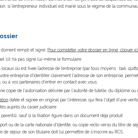
sion, si l’entrepreneur individuel est marié sous le régime de la communau
dossier
dûment rempli et signé.
Pour compléter votre dossier en ligne, cliquer ic
uel s’il n’a pas signé lui-même le formulaire
s locaux où est fixée l’adresse de l’entreprise (par tous moyens : bail, qu
ur votre entreprise d'identifier clairement l'adresse de son entreprise, perme
é, ou à vos partenaires d'entrer en contact avec vous.
ne copie de l'autorisation délivrée par l'autorité de tutelle, du diplôme ou d
ation
datée et signée en original par l’intéressé, qui fera l'objet d'une vérifi
s auprès du casier judiciaire
 parents), sauf si la filiation figure dans un document déjà produit
port ou de la carte nationale d'identité, ou copie recto-verso du titre de s
tre de séjour de son titulaire doit lui permettre de s'inscrire au RCS.