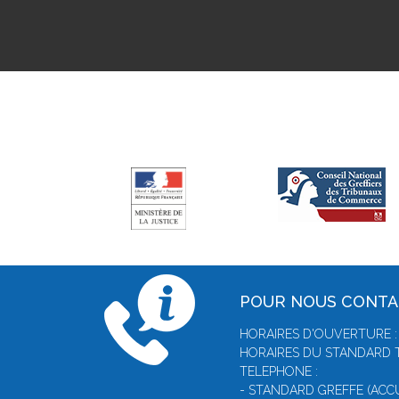
POUR NOUS CONT
HORAIRES D'OUVERTURE : 
HORAIRES DU STANDARD T
TELEPHONE :
- STANDARD GREFFE (ACCUE