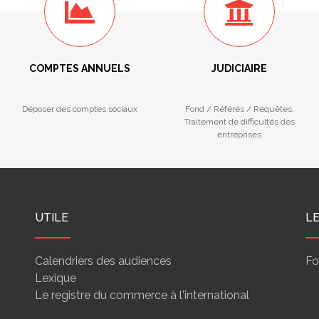
COMPTES ANNUELS
JUDICIAIRE
Déposer des comptes sociaux
Fond / Référés / Requêtes.
Traitement de difficultés des
entreprises
UTILE
L
Calendriers des audiences
Fo
Lexique
Le registre du commerce à l'international