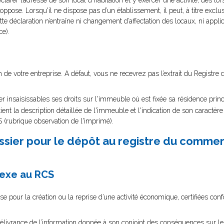
arer l’adresse de son local d’habitation et y exercer une activité, dès lo
y oppose. Lorsqu'il ne dispose pas d’un établissement, il peut, à titre exclu
Cette déclaration n’entraîne ni changement d’affectation des locaux, ni appli
e).
nom de votre entreprise. A défaut, vous ne recevrez pas l’extrait du Regist
nsaisissables ses droits sur l'immeuble où est fixée sa résidence princi
ntient la description détaillée de l'immeuble et l'indication de son caract
S (rubrique observation de l'imprimé).
ssier pour le dépôt au registre du comme
nexe au RCS
ise pour la création ou la reprise d’une activité économique, certifiées co
e délivrance de l’information donnée à son conjoint des conséquences sur