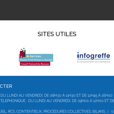
SITES UTILES
ACTER
DU LUNDI AU VENDREDI, DE 08H30 À 11H30 ET DE 12H45 À 16H00
ELEPHONIQUE : DU LUNDI AU VENDREDI, DE 09H00 À 12H00 ET DE
IL, RCS, CONTENTIEUX, PROCÉDURES COLLECTIVES, BILANS...) : 03