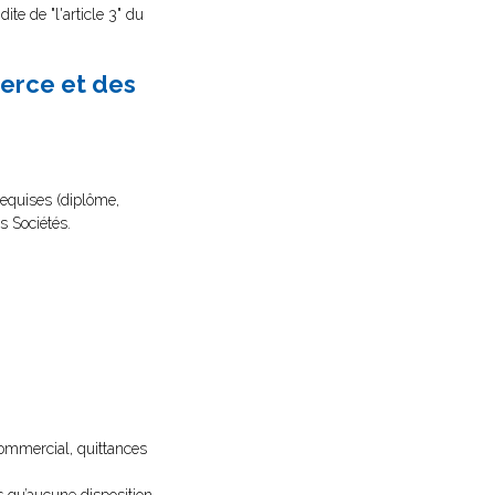
te de "l'article 3" du
erce et des
 requises (diplôme,
s Sociétés.
 commercial, quittances