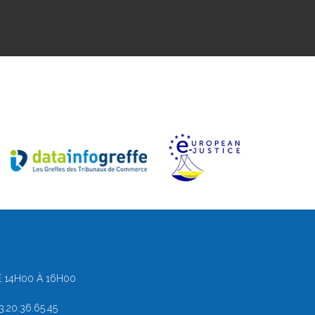
 14H00 À 16H00
.20.36.65.45