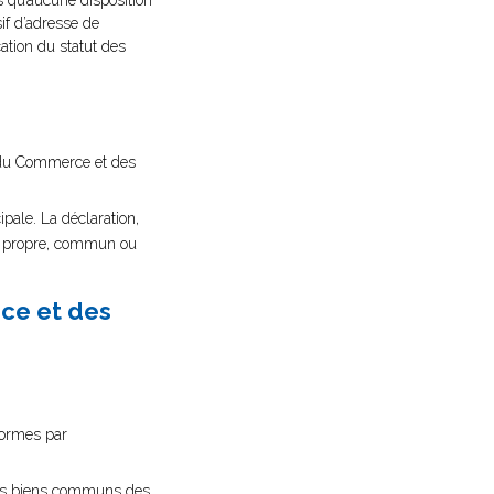
rs qu’aucune disposition
sif d’adresse de
cation du statut des
re du Commerce et des
pale. La déclaration,
ère propre, commun ou
rce et des
nformes par
 les biens communs des