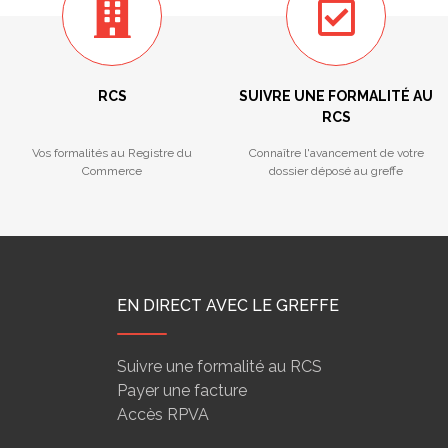
RCS
SUIVRE UNE FORMALITÉ AU
RCS
Vos formalités au Registre du
Connaître l'avancement de votre
Commerce
dossier déposé au greffe
EN DIRECT AVEC LE GREFFE
Suivre une formalité au RCS
Payer une facture
Accès RPVA