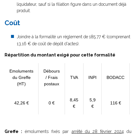
liquidateur, sauf si la filiation figure dans un document déjà
produit.
Coût
Joindre à la formalité un règlement de
185.77 € (comprenant
13,16 € de coût de dépôt d'actes).
Répartition du montant exigé pour cette formalité
Emoluments
Débours
du Greffe
/ Frais
TVA
INPI
BODACC
(HT)
postaux
8,45
5,9
42,26 €
0 €
116 €
€
€
Greffe :
émoluments fixés par
arrêté du 28 février 2024
du