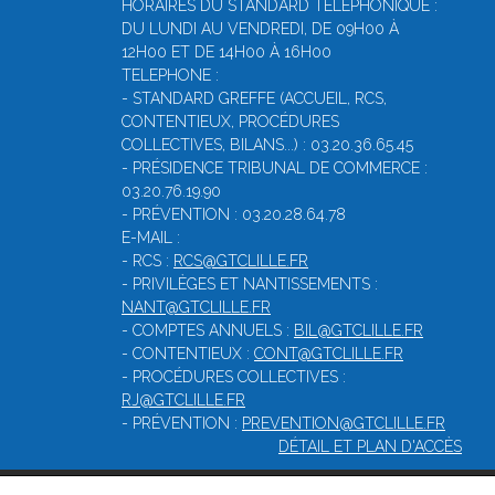
HORAIRES DU STANDARD TELEPHONIQUE :
DU LUNDI AU VENDREDI, DE 09H00 À
12H00 ET DE 14H00 À 16H00
TELEPHONE :
- STANDARD GREFFE (ACCUEIL, RCS,
CONTENTIEUX, PROCÉDURES
COLLECTIVES, BILANS...) : 03.20.36.65.45
- PRÉSIDENCE TRIBUNAL DE COMMERCE :
03.20.76.19.90
- PRÉVENTION : 03.20.28.64.78
E-MAIL :
- RCS :
RCS@GTCLILLE.FR
- PRIVILÈGES ET NANTISSEMENTS :
NANT@GTCLILLE.FR
- COMPTES ANNUELS :
BIL@GTCLILLE.FR
- CONTENTIEUX :
CONT@GTCLILLE.FR
- PROCÉDURES COLLECTIVES :
RJ@GTCLILLE.FR
- PRÉVENTION :
PREVENTION@GTCLILLE.FR
DÉTAIL ET PLAN D'ACCÈS