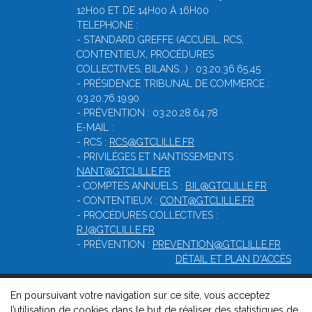
12H00 ET DE 14H00 À 16H00
TELEPHONE :
- STANDARD GREFFE (ACCUEIL, RCS,
CONTENTIEUX, PROCÉDURES
COLLECTIVES, BILANS...) : 03.20.36.65.45
- PRÉSIDENCE TRIBUNAL DE COMMERCE :
03.20.76.19.90
- PRÉVENTION : 03.20.28.64.78
E-MAIL :
- RCS :
RCS@GTCLILLE.FR
- PRIVILÈGES ET NANTISSEMENTS :
NANT@GTCLILLE.FR
- COMPTES ANNUELS :
BIL@GTCLILLE.FR
- CONTENTIEUX :
CONT@GTCLILLE.FR
- PROCÉDURES COLLECTIVES :
RJ@GTCLILLE.FR
- PRÉVENTION :
PREVENTION@GTCLILLE.FR
DÉTAIL ET PLAN D'ACCÈS
En poursuivant votre navigation sur ce site, vous acceptez
© 2026, Greffe du tribunal de commerce de Lille-Métropole -
l’utilisation de cookies dans le but de réaliser des statistiques de