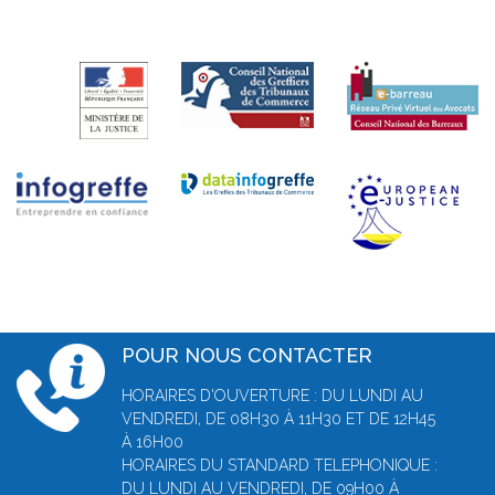
POUR NOUS CONTACTER
HORAIRES D'OUVERTURE : DU LUNDI AU
VENDREDI, DE 08H30 À 11H30 ET DE 12H45
À 16H00
HORAIRES DU STANDARD TELEPHONIQUE :
DU LUNDI AU VENDREDI, DE 09H00 À