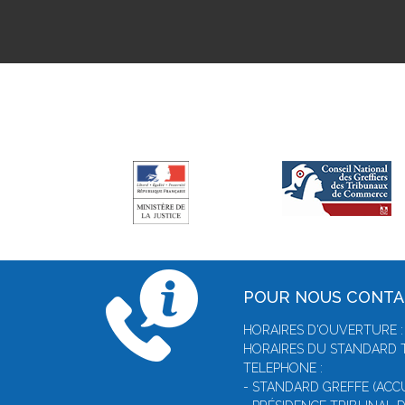
POUR NOUS CONT
HORAIRES D'OUVERTURE : 
HORAIRES DU STANDARD T
TELEPHONE :
- STANDARD GREFFE (ACCUE