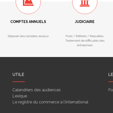
COMPTES ANNUELS
JUDICIAIRE
Déposer des comptes sociaux
Fond / Référés / Requêtes.
Traitement de difficultés des
entreprises
UTILE
L
Calendriers des audiences
Fo
Lexique
Le registre du commerce à l'international