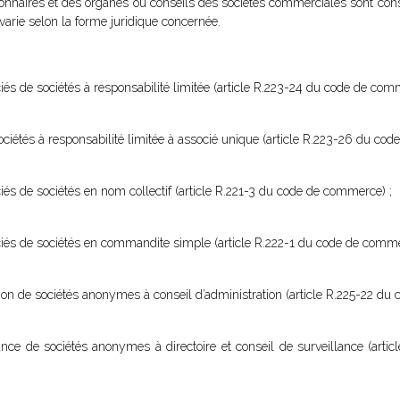
ionnaires et des organes ou conseils des sociétés commerciales sont con
 varie selon la forme juridique concernée.
iés de sociétés à responsabilité limitée (article R.223-24 du code de com
 sociétés à responsabilité limitée à associé unique (article R.223-26 du co
iés de sociétés en nom collectif (article R.221-3 du code de commerce) ;
ociés de sociétés en commandite simple (article R.222-1 du code de comme
ation de sociétés anonymes à conseil d’administration (article R.225-22 d
lance de sociétés anonymes à directoire et conseil de surveillance (arti