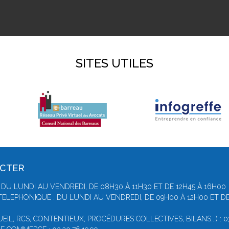
SITES UTILES
ACTER
DU LUNDI AU VENDREDI, DE 08H30 À 11H30 ET DE 12H45 À 16H00
ELEPHONIQUE : DU LUNDI AU VENDREDI, DE 09H00 À 12H00 ET DE
IL, RCS, CONTENTIEUX, PROCÉDURES COLLECTIVES, BILANS...) : 03