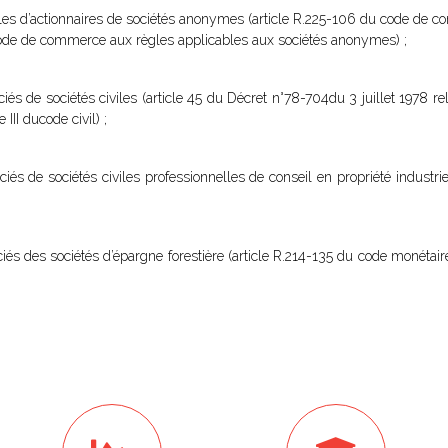
ales d’actionnaires de sociétés anonymes (article R.225-106 du code de c
du code de commerce aux règles applicables aux sociétés anonymes) ;
és de sociétés civiles (article 45 du Décret n°78-704du 3 juillet 1978 relat
 III ducode civil) ;
iés de sociétés civiles professionnelles de conseil en propriété industrie
iés des sociétés d’épargne forestière (article R.214-135 du code monétaire