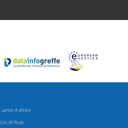
 14H00 À 16H00
.20.36.65.45