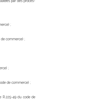
statées par des procès-
merce) ;
de de commerce) ;
rce) ;
u code de commerce) ;
cle R.225-49 du code de