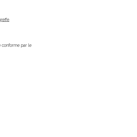
greffe
.
ié conforme par le