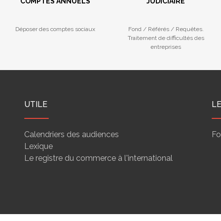
COMPTES ANNUELS
JUDICIAIRE
Déposer des comptes sociaux
Fond / Référés / Requêtes.
Traitement de difficultés des
entreprises
UTILE
L
Calendriers des audiences
Fo
Lexique
Le registre du commerce à l'international