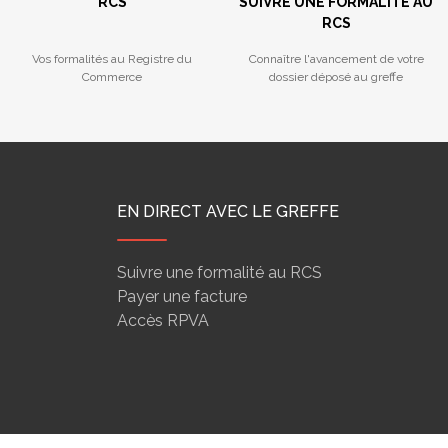
RCS
SUIVRE UNE FORMALITÉ AU
RCS
Vos formalités au Registre du
Connaître l'avancement de votre
Commerce
dossier déposé au greffe
EN DIRECT AVEC LE GREFFE
Suivre une formalité au RCS
Payer une facture
Accès RPVA