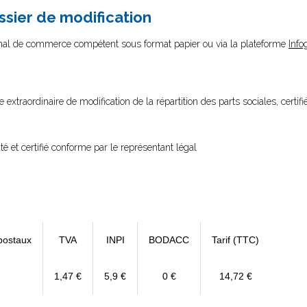
ssier de modification
bunal de commerce compétent sous format papier ou via la plateforme
Info
xtraordinaire de modification de la répartition des parts sociales, certif
é et certifié conforme par le représentant légal
postaux
TVA
INPI
BODACC
Tarif (TTC)
1,47 €
5,9 €
0 €
14,72 €