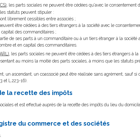
SCS)
, les parts sociales ne peuvent être cédées qu'avec le consentement d
les statuts peuvent stipuler :
ont librement cessibles entre associés ;
euvent être cédées à des tiers étrangers à la société avec le consentemen
 capital des commanditaires ;
tie de ses parts à un commanditaire ou à un tiers étranger à la société
nombre et en capital des commanditaires.
SARL)
, les parts sociales ne peuvent être cédées à des tiers étrangers à la
entant au moins la moitié des parts sociales, à moins que les statuts pr
.
nt, un ascendant, un coassocié peut être réalisée sans agrément, sauf si c
3 et L.223-16).
de la recette des impôts
sociales et est effectué auprès de la recette des impôts du lieu du domici
egistre du commerce et des sociétés
.