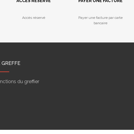
ACCÈS RÉSERVÉ
PAYER UNE FACTURE
Accès réservé
Payer une facture par carte
bancaire
E GREFFE
nctions du greffier