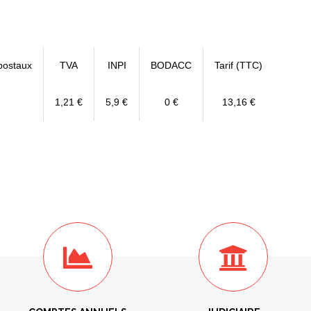
postaux
TVA
INPI
BODACC
Tarif (TTC)
1,21 €
5,9 €
0 €
13,16 €