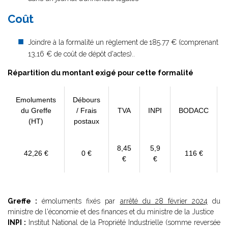
Coût
Joindre à la formalité un règlement de
185.77 € (comprenant
13,16 € de coût de dépôt d'actes)..
Répartition du montant exigé pour cette formalité
Emoluments
Débours
du Greffe
/ Frais
TVA
INPI
BODACC
(HT)
postaux
8,45
5,9
42,26 €
0 €
116 €
€
€
Greffe :
émoluments fixés par
arrêté du 28 février 2024
du
ministre de l'économie et des finances et du ministre de la Justice
INPI :
Institut National de la Propriété Industrielle (somme reversée