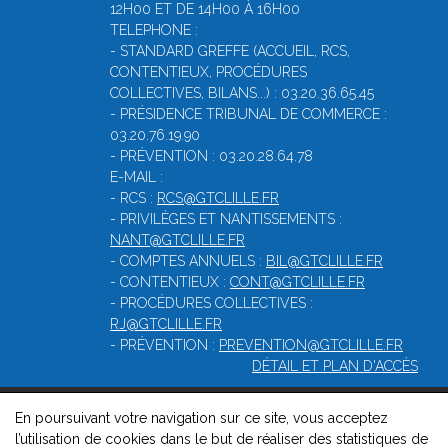
12H00 ET DE 14H00 À 16H00
TELEPHONE :
- STANDARD GREFFE (ACCUEIL, RCS,
CONTENTIEUX, PROCÉDURES
COLLECTIVES, BILANS...) : 03.20.36.65.45
- PRÉSIDENCE TRIBUNAL DE COMMERCE :
03.20.76.19.90
- PRÉVENTION : 03.20.28.64.78
E-MAIL :
- RCS :
RCS@GTCLILLE.FR
- PRIVILÈGES ET NANTISSEMENTS :
NANT@GTCLILLE.FR
- COMPTES ANNUELS :
BIL@GTCLILLE.FR
- CONTENTIEUX :
CONT@GTCLILLE.FR
- PROCÉDURES COLLECTIVES :
RJ@GTCLILLE.FR
- PRÉVENTION :
PREVENTION@GTCLILLE.FR
DÉTAIL ET PLAN D'ACCÈS
En poursuivant votre navigation sur ce site, vous acceptez
© 2026, Greffe du tribunal de commerce de Lille-Métropole -
l’utilisation de cookies dans le but de réaliser des statistiques de