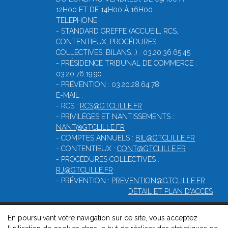
12H00 ET DE 14H00 À 16H00
TELEPHONE :
- STANDARD GREFFE (ACCUEIL, RCS,
CONTENTIEUX, PROCÉDURES
COLLECTIVES, BILANS...) : 03.20.36.65.45
- PRÉSIDENCE TRIBUNAL DE COMMERCE :
03.20.76.19.90
- PRÉVENTION : 03.20.28.64.78
E-MAIL :
- RCS :
RCS@GTCLILLE.FR
- PRIVILÈGES ET NANTISSEMENTS :
NANT@GTCLILLE.FR
- COMPTES ANNUELS :
BIL@GTCLILLE.FR
- CONTENTIEUX :
CONT@GTCLILLE.FR
- PROCÉDURES COLLECTIVES :
RJ@GTCLILLE.FR
- PRÉVENTION :
PREVENTION@GTCLILLE.FR
DÉTAIL ET PLAN D'ACCÈS
En poursuivant votre navigation sur ce site, vous acceptez
© 2026, Greffe du tribunal de commerce de Lille-Métropole -