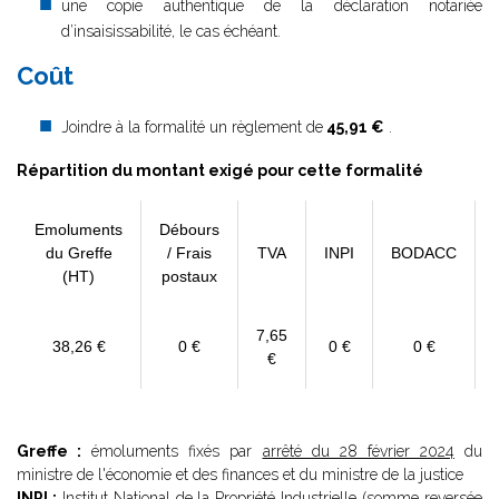
une copie authentique de la déclaration notariée
d’insaisissabilité, le cas échéant.
Coût
Joindre à la formalité un règlement de
45,91 €
.
Répartition du montant exigé pour cette formalité
Emoluments
Débours
du Greffe
/ Frais
TVA
INPI
BODACC
(HT)
postaux
7,65
38,26 €
0 €
0 €
0 €
€
Greffe :
émoluments fixés par
arrêté du 28 février 2024
du
ministre de l'économie et des finances et du ministre de la justice
INPI :
Institut National de la Propriété Industrielle (somme reversée