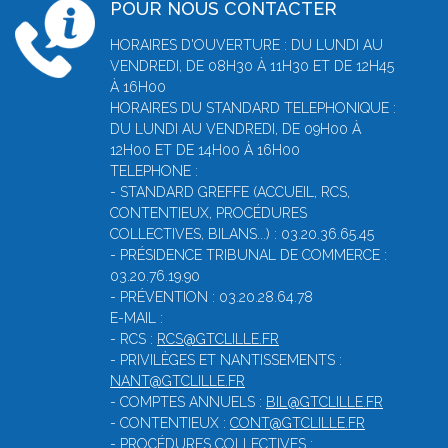
POUR NOUS CONTACTER
HORAIRES D'OUVERTURE : DU LUNDI AU
VENDREDI, DE 08H30 À 11H30 ET DE 12H45
À 16H00
HORAIRES DU STANDARD TELEPHONIQUE :
DU LUNDI AU VENDREDI, DE 09H00 À
12H00 ET DE 14H00 À 16H00
TELEPHONE :
- STANDARD GREFFE (ACCUEIL, RCS,
CONTENTIEUX, PROCÉDURES
COLLECTIVES, BILANS...) : 03.20.36.65.45
- PRÉSIDENCE TRIBUNAL DE COMMERCE :
03.20.76.19.90
- PRÉVENTION : 03.20.28.64.78
E-MAIL :
- RCS :
RCS@GTCLILLE.FR
- PRIVILÈGES ET NANTISSEMENTS :
NANT@GTCLILLE.FR
- COMPTES ANNUELS :
BIL@GTCLILLE.FR
- CONTENTIEUX :
CONT@GTCLILLE.FR
- PROCÉDURES COLLECTIVES :