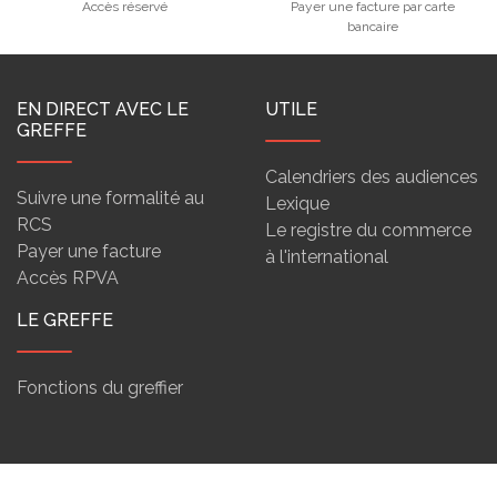
Accès réservé
Payer une facture par carte
bancaire
EN DIRECT AVEC LE
UTILE
GREFFE
Calendriers des audiences
Suivre une formalité au
Lexique
RCS
Le registre du commerce
Payer une facture
à l'international
Accès RPVA
LE GREFFE
Fonctions du greffier