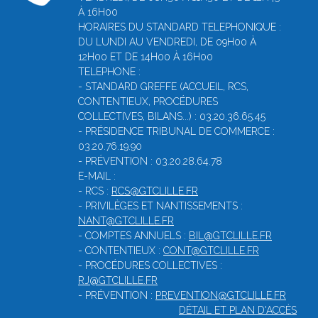
À 16H00
HORAIRES DU STANDARD TELEPHONIQUE :
DU LUNDI AU VENDREDI, DE 09H00 À
12H00 ET DE 14H00 À 16H00
TELEPHONE :
- STANDARD GREFFE (ACCUEIL, RCS,
CONTENTIEUX, PROCÉDURES
COLLECTIVES, BILANS...) : 03.20.36.65.45
- PRÉSIDENCE TRIBUNAL DE COMMERCE :
03.20.76.19.90
- PRÉVENTION : 03.20.28.64.78
E-MAIL :
- RCS :
RCS@GTCLILLE.FR
- PRIVILÈGES ET NANTISSEMENTS :
NANT@GTCLILLE.FR
- COMPTES ANNUELS :
BIL@GTCLILLE.FR
- CONTENTIEUX :
CONT@GTCLILLE.FR
- PROCÉDURES COLLECTIVES :
RJ@GTCLILLE.FR
- PRÉVENTION :
PREVENTION@GTCLILLE.FR
DÉTAIL ET PLAN D'ACCÈS