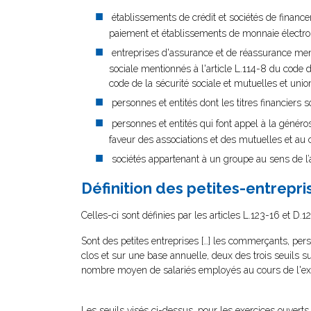
établissements de crédit et sociétés de finance
paiement et établissements de monnaie électro
entreprises d'assurance et de réassurance men
sociale mentionnés à l'article L.114-8 du code de 
code de la sécurité sociale et mutuelles et union
personnes et entités dont les titres financiers
personnes et entités qui font appel à la généros
faveur des associations et des mutuelles et au 
sociétés appartenant à un groupe au sens de l
Définition des petites-entrepri
Celles-ci sont définies par les articles L.123-16 et 
Sont des petites entreprises […] les commerçants, pe
clos et sur une base annuelle, deux des trois seuils sui
nombre moyen de salariés employés au cours de l'ex
Les seuils visés ci-dessus, pour les exercices ouverts