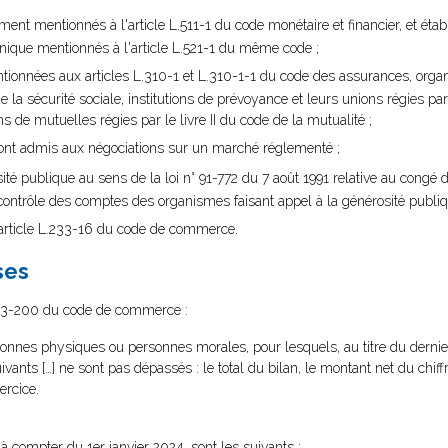
ment mentionnés à l'article L.511-1 du code monétaire et financier, et éta
nique mentionnés à l'article L.521-1 du même code ;
tionnées aux articles L.310-1 et L.310-1-1 du code des assurances, orga
la sécurité sociale, institutions de prévoyance et leurs unions régies par le
s de mutuelles régies par le livre II du code de la mutualité ;
 sont admis aux négociations sur un marché réglementé ;
ité publique au sens de la loi n° 91-772 du 7 août 1991 relative au congé 
contrôle des comptes des organismes faisant appel à la générosité publiq
’article L.233-16 du code de commerce.
ses
D.123-200 du code de commerce :
rsonnes physiques ou personnes morales, pour lesquels, au titre du derni
vants […] ne sont pas dépassés : le total du bilan, le montant net du chiffr
ercice.
 à compter du 1er janvier 2024, sont les suivants :