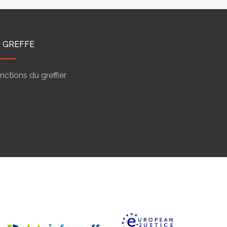
E GREFFE
nctions du greffier