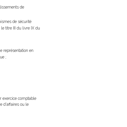
blissements de
nismes de sécurité
 titre III du livre IX du
de représentation en
ue ;
er exercice comptable
e d'affaires ou le