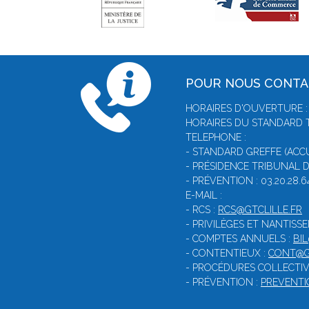
POUR NOUS CONT
HORAIRES D'OUVERTURE : 
HORAIRES DU STANDARD T
TELEPHONE :
- STANDARD GREFFE (ACCUE
- PRÉSIDENCE TRIBUNAL DE
- PRÉVENTION : 03.20.28.6
E-MAIL :
- RCS :
RCS@GTCLILLE.FR
- PRIVILÈGES ET NANTISS
- COMPTES ANNUELS :
BI
- CONTENTIEUX :
CONT@G
- PROCÉDURES COLLECTIV
- PRÉVENTION :
PREVENTI