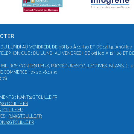
ACTER
DU LUNDI AU VENDREDI, DE 08H30 À 11H30 ET DE 12H45 À 16H00
ELEPHONIQUE : DU LUNDI AU VENDREDI, DE 09H00 À 12H00 ET DE
IL, RCS, CONTENTIEUX, PROCÉDURES COLLECTIVES, BILANS...) : 03
 COMMERCE : 03.20.76.19.90
4.78
EMENTS :
NANT@GTCLILLE.FR
L@GTCLILLE.FR
TCLILLE.FR
ES :
RJ@GTCLILLE.FR
ON@GTCLILLE.FR